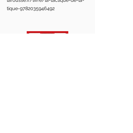
larousse.fr/livre/la-tactique-de-la-
tique-9782035946492
Nous avons besoin de vous !
Toutes ces actions demandent