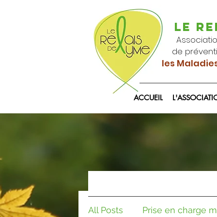
Le REL
Association
de préventio
les Maladie
ACCUEIL
L'ASSOCIAT
All Posts
Prise en charge m