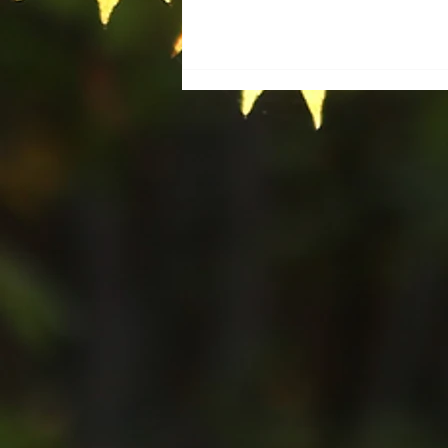
Conférence du Dr GHOZZI
et AG du Relais de Lyme
2026