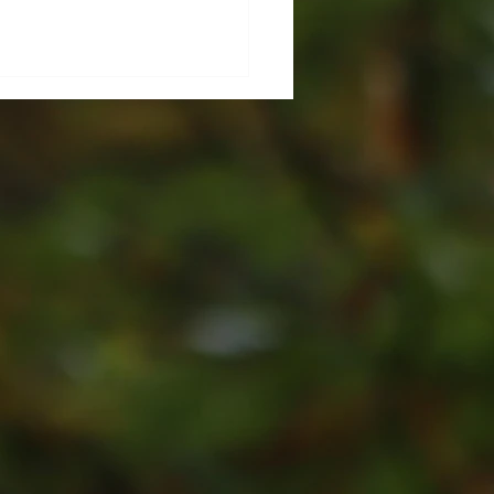
OLYME 65 : retour en
ges !