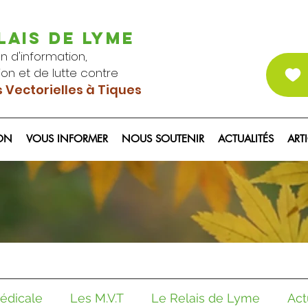
AIS DE LYME
 d'information,
n et de lutte contre
s Vect
orielles à Tiques
ION
VOUS INFORMER
NOUS SOUTENIR
ACTUALITÉS
ART
édicale
Les M.V.T
Le Relais de Lyme
Act